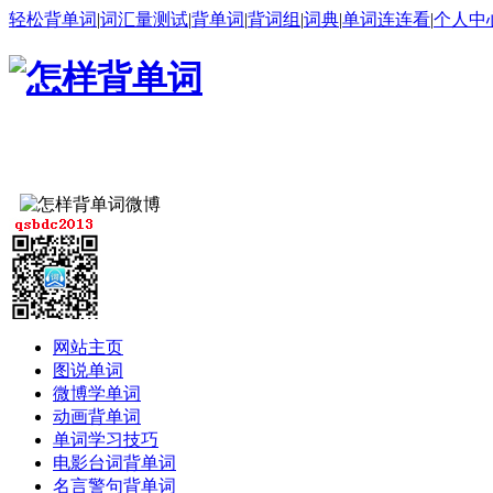
轻松背单词
|
词汇量测试
|
背单词
|
背词组
|
词典
|
单词连连看
|
个人中
网站主页
图说单词
微博学单词
动画背单词
单词学习技巧
电影台词背单词
名言警句背单词