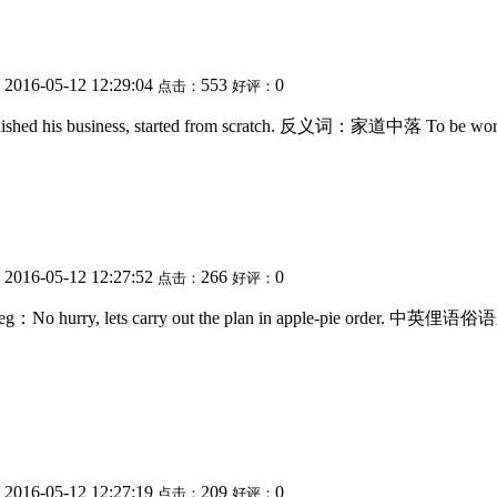
2016-05-12 12:29:04
553
0
：
点击：
好评：
ished his business, started from scratch. 反义词：家道中落 To be worse
2016-05-12 12:27:52
266
0
：
点击：
好评：
its place. eg：No hurry, lets carry out the plan in 
2016-05-12 12:27:19
209
0
：
点击：
好评：