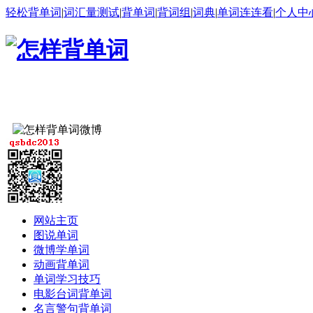
轻松背单词
|
词汇量测试
|
背单词
|
背词组
|
词典
|
单词连连看
|
个人中
网站主页
图说单词
微博学单词
动画背单词
单词学习技巧
电影台词背单词
名言警句背单词