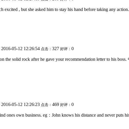
uch excited , but she asked him to stay his hand before t
2016-05-12 12:26:54
327
0
：
点击：
好评：
 safe upon the solid rock after he gave your recommenda
2016-05-12 12:26:23
469
0
：
点击：
好评：
Mind ones own business. eg：John knows his distance and nev