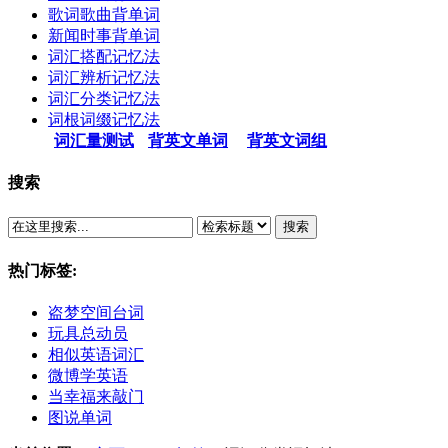
歌词歌曲背单词
新闻时事背单词
词汇搭配记忆法
词汇辨析记忆法
词汇分类记忆法
词根词缀记忆法
词汇量测试
背英文单词
背英文词组
搜索
搜索
热门标签:
盗梦空间台词
玩具总动员
相似英语词汇
微博学英语
当幸福来敲门
图说单词