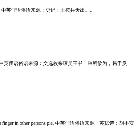
aking any action. 中英俚语俗语来源：史记：王按兵毋出。...
tion letter to his boss. 中英俚语俗语来源：文选枚乘谏吴王书：乘所欲为，易于反
er puts his finger in other persons pie. 中英俚语俗语来源：苏轼诗：胡不安