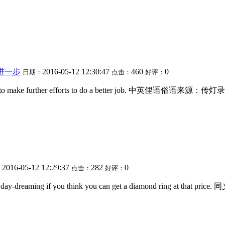
进一步
2016-05-12 12:30:47
460
0
日期：
点击：
好评：
have to make further efforts to do a better jo
2016-05-12 12:29:37
282
0
：
点击：
好评：
 day-dreaming if you think you can get a diamond ring at that