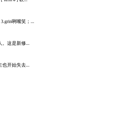
grin咧嘴笑；...
这是新修...
开始失去...