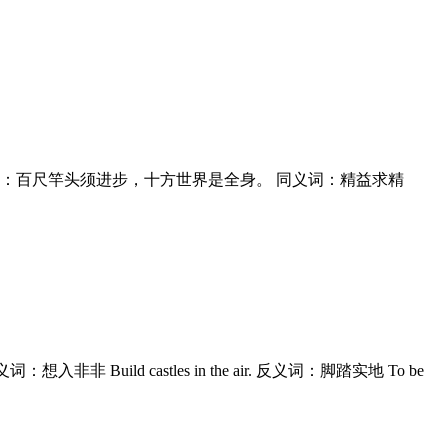
b. 中英俚语俗语来源：传灯录：百尺竿头须进步，十方世界是全身。 同义词：精益求精
 price. 同义词：想入非非 Build castles in the air. 反义词：脚踏实地 To be