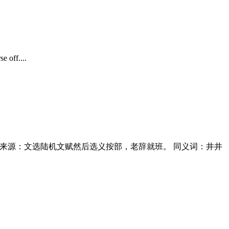
 off....
apple-pie order. 中英俚语俗语来源：文选陆机文赋然后选义按部，老辞就班。 同义词：井井