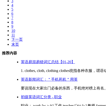
3
4
5
6
7
8
9
10
11
下一页
末页
推荐内容
英语易混易错词汇总结【01-20】
1. clothes, cloth, clothing clothes统指各种衣服
英语新闻词汇：＂手机死机＂用英
要说现在大家出门必备的东西，手机绝对榜上有名。我
初级英语词汇分类 - 职业
职业： work [w ə :k] 工作 teacher [`ti:t ʃə ] 教师 farmer [