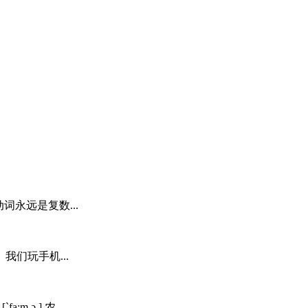
，谓语动词永远是复数...
们玩手机...
`fa:m ə ] 农...