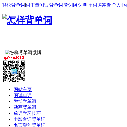
轻松背单词
|
词汇量测试
|
背单词
|
背词组
|
词典
|
单词连连看
|
个人中
网站主页
图说单词
微博学单词
动画背单词
单词学习技巧
电影台词背单词
名言警句背单词