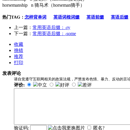
horsemanship
n
骑马术（horseman骑手）
热门TAG：
怎样背单词
英语词根词缀
英语前缀
英语后缀
上一篇：
常用英语后缀：-ry
下一篇：
常用英语后缀：-some
收藏
挑错
推荐
打印
发表评论
请自觉遵守互联网相关的政策法规，严禁发布色情、暴力、反动的言
评价:
中立
好评
差评
验证码:
匿名?