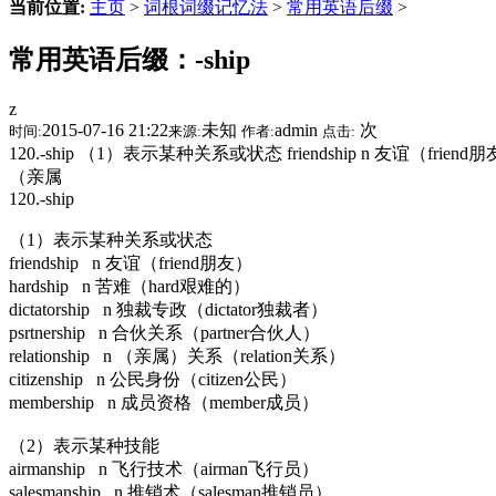
当前位置:
主页
>
词根词缀记忆法
>
常用英语后缀
>
常用英语后缀：-ship
z
2015-07-16 21:22
未知
admin
次
时间:
来源:
作者:
点击:
120.-ship （1）表示某种关系或状态 friendship n 友谊（friend朋友） 
（亲属
120.-ship
（1）表示某种关系或状态
friendship
n
友谊（friend朋友）
hardship
n
苦难（hard艰难的）
dictatorship
n
独裁专政（dictator独裁者）
psrtnership
n
合伙关系（partner合伙人）
relationship
n
（亲属）关系（relation关系）
citizenship
n
公民身份（citizen公民）
membership
n
成员资格（member成员）
（2）表示某种技能
airmanship
n
飞行技术（airman飞行员）
salesmanship
n
推销术（salesman推销员）