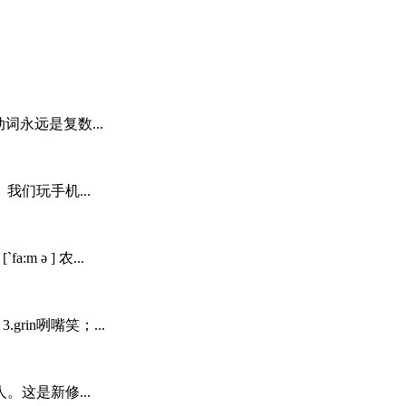
，谓语动词永远是复数...
们玩手机...
`fa:m ə ] 农...
grin咧嘴笑；...
这是新修...