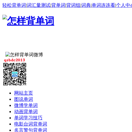
轻松背单词
|
词汇量测试
|
背单词
|
背词组
|
词典
|
单词连连看
|
个人中
网站主页
图说单词
微博学单词
动画背单词
单词学习技巧
电影台词背单词
名言警句背单词