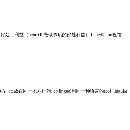
nefit好处，利益（bene+fit做做事后的好处利益） benediction祝福
oc地方+ate放在同一地方排列) co lingual用同一种语言的(col+lingu语