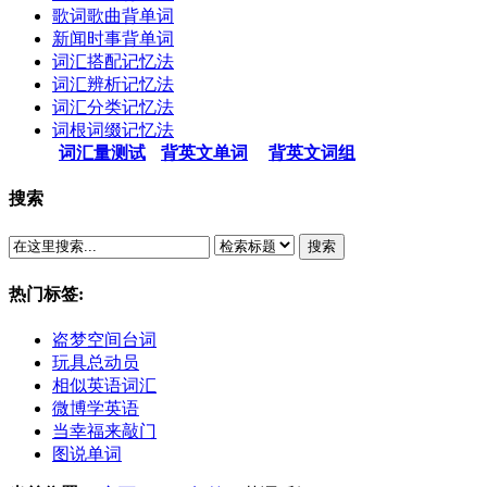
歌词歌曲背单词
新闻时事背单词
词汇搭配记忆法
词汇辨析记忆法
词汇分类记忆法
词根词缀记忆法
词汇量测试
背英文单词
背英文词组
搜索
搜索
热门标签:
盗梦空间台词
玩具总动员
相似英语词汇
微博学英语
当幸福来敲门
图说单词