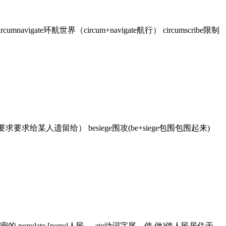
umnavigate环航世界（circum+navigate航行） circumscribe限制
ath要求要求给某人遗留给） besiege围攻(be+siege包围包围起来)
口稠密的 populate [popul人民，-ate动词字尾，使,做]使人民居住于