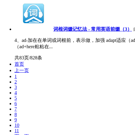
词根词缀记忆法 - 常用英语前缀（3）
4、ad-加在在单词或词根前，表示做，加强 adapt适应（ad+
（ad+here粘粘在...
共83页/828条
首页
上一页
1
2
3
4
5
6
7
8
9
10
11