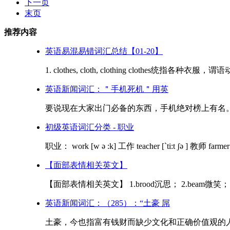
下一页
末页
推荐内容
英语易混易错词汇总结【01-20】
1. clothes, cloth, clothing clothes统指各种衣服
英语新闻词汇：＂手机死机＂用英
要说现在大家出门必备的东西，手机绝对榜上有名。我
初级英语词汇分类 - 职业
职业： work [w ə :k] 工作 teacher [`ti:t ʃə ] 教师 farmer [
【面部表情相关英文】
【面部表情相关英文】 1.brood沉思； 2.beam微笑； 3.
英语新闻词汇：（285）：“土豪 屌
土豪，今也指富有钱财而缺少文化和正确价值观的人。