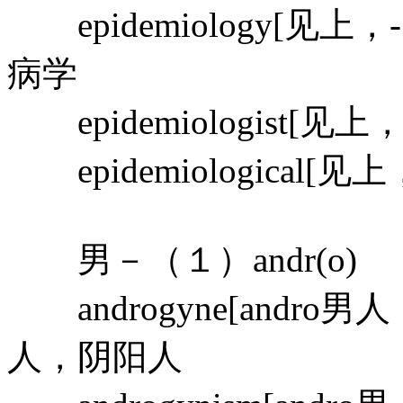
epidemiology[见上，
病学
epidemiologist[见上
epidemiological[见
男－（１）andr(o)
androgyne[andro
人，阴阳人