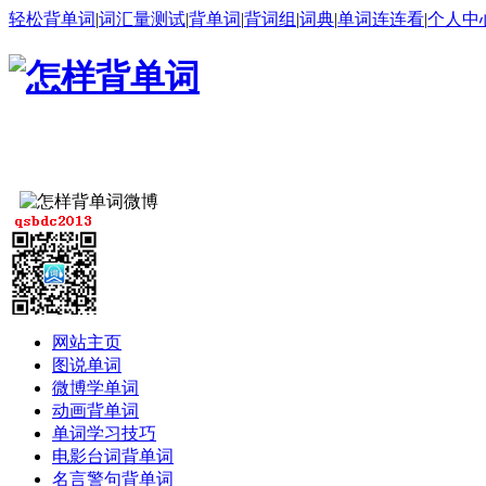
轻松背单词
|
词汇量测试
|
背单词
|
背词组
|
词典
|
单词连连看
|
个人中
网站主页
图说单词
微博学单词
动画背单词
单词学习技巧
电影台词背单词
名言警句背单词