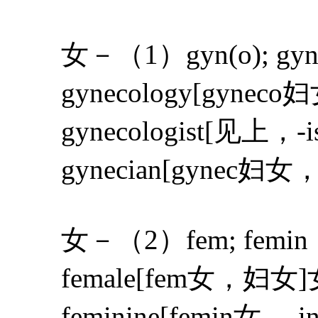
女－（1）gyn(o); gyne
gynecology[gynec
gynecologist[见上，-
gynecian[gynec妇
女－（2）fem; femin
female[fem女，妇
feminine[femin女，