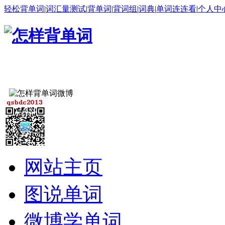
轻松背单词
|
词汇量测试
|
背单词
|
背词组
|
词典
|
单词连连看
|
个人中
网站主页
图说单词
微博学单词