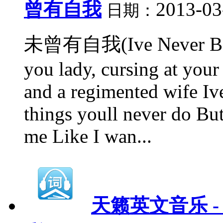
曾有自我
2013-03
日期：
未曾有自我(Ive Never Been
you lady, cursing at your
and a regimented wife Iv
things youll never do Bu
me Like I wan...
天籁英文音乐 - 9、