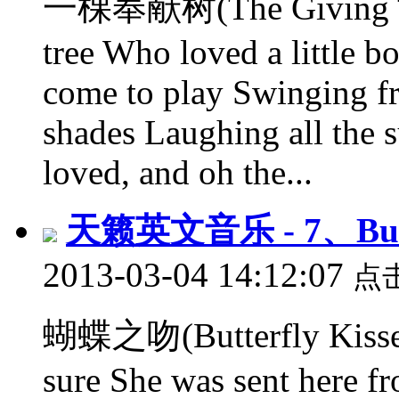
一棵奉献树(The Giving Tree
tree Who loved a little 
come to play Swinging fr
shades Laughing all the
loved, and oh the...
天籁英文音乐 - 7、Butt
2013-03-04 14:12:07
点
蝴蝶之吻(Butterfly Kisses)
sure She was sent here f