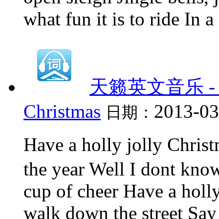
what fun it is to ride In 
天籁英文音乐 - 4、H
Christmas
2013-03
日期：
Have a holly jolly Chri
the year Well I dont know
cup of cheer Have a holl
walk down the street Say