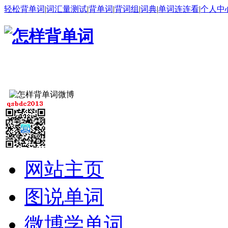
轻松背单词
|
词汇量测试
|
背单词
|
背词组
|
词典
|
单词连连看
|
个人中
网站主页
图说单词
微博学单词