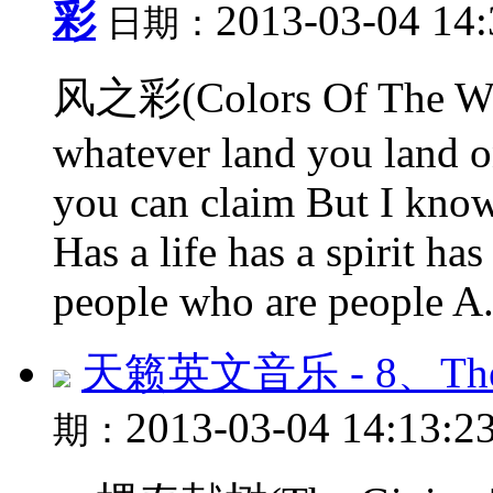
彩
2013-03-04 14
日期：
风之彩(Colors Of The Win
whatever land you land on
you can claim But I know
Has a life has a spirit h
people who are people A.
天籁英文音乐 - 8、The 
2013-03-04 14:13:2
期：