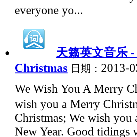
everyone yo...
天籁英文音乐 - 3、
Christmas
2013-0
日期：
We Wish You A Merr
wish you a Merry Christ
Christmas; We wish you 
New Year. Good tidings w