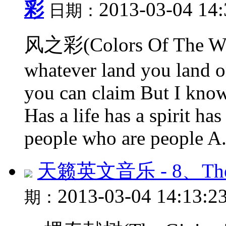
彩
2013-03-04 14
日期：
风之彩(Colors Of The Win
whatever land you land on
you can claim But I know
Has a life has a spirit h
people who are people A.
天籁英文音乐 - 8、The 
2013-03-04 14:13:2
期：