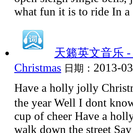
what fun it is to ride In 
天籁英文音乐 - 4、H
Christmas
2013-03
日期：
Have a holly jolly Chri
the year Well I dont know
cup of cheer Have a holl
walk down the street Say