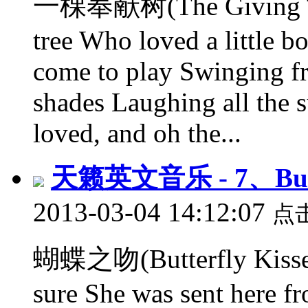
一棵奉献树(The Giving Tree
tree Who loved a little 
come to play Swinging fr
shades Laughing all the
loved, and oh the...
天籁英文音乐 - 7、Butt
2013-03-04 14:12:07
点
蝴蝶之吻(Butterfly Kisses)
sure She was sent here f