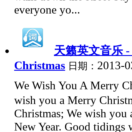
everyone yo...
天籁英文音乐 - 3、
Christmas
2013-0
日期：
We Wish You A Merr
wish you a Merry Christ
Christmas; We wish you 
New Year. Good tidings w