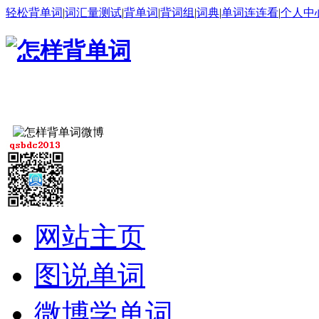
轻松背单词
|
词汇量测试
|
背单词
|
背词组
|
词典
|
单词连连看
|
个人中
网站主页
图说单词
微博学单词