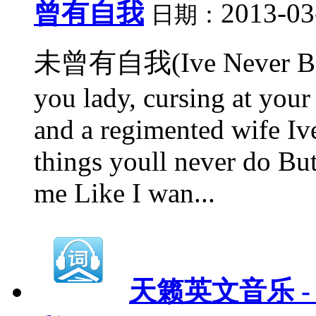
曾有自我
2013-03
日期：
未曾有自我(Ive Never Been
you lady, cursing at your
and a regimented wife Iv
things youll never do Bu
me Like I wan...
天籁英文音乐 - 9、