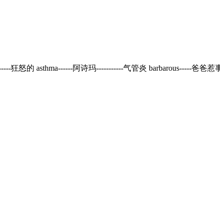
----狂怒的 asthma------阿诗玛-----------气管炎 barbarous-----爸爸惹事 --