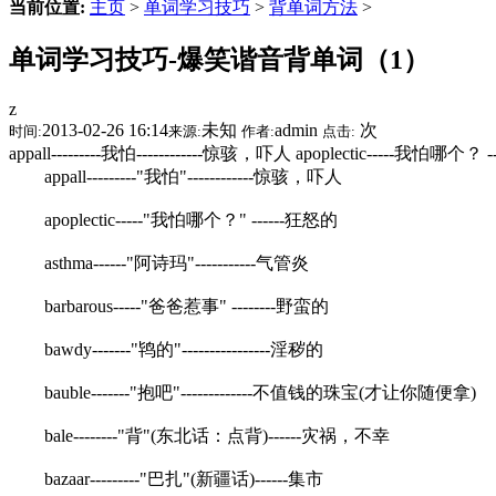
当前位置:
主页
>
单词学习技巧
>
背单词方法
>
单词学习技巧-爆笑谐音背单词（1）
z
2013-02-26 16:14
未知
admin
次
时间:
来源:
作者:
点击:
appall---------我怕------------惊骇，吓人 apoplectic-----我怕哪个？ --
appall---------"我怕"------------惊骇，吓人
apoplectic-----"我怕哪个？" ------狂怒的
asthma------"阿诗玛"-----------气管炎
barbarous-----"爸爸惹事" --------野蛮的
bawdy-------"鸨的"----------------淫秽的
bauble-------"抱吧"-------------不值钱的珠宝(才让你随便拿)
bale--------"背"(东北话：点背)------灾祸，不幸
bazaar---------"巴扎"(新疆话)------集市