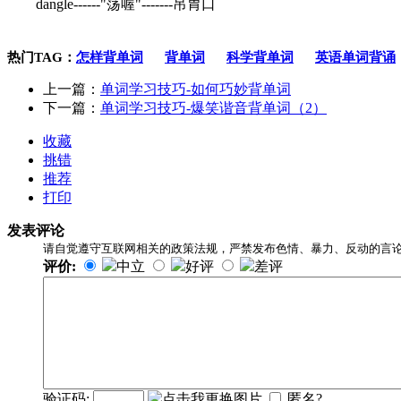
dangle------"荡喔"-------吊胃口
热门TAG：
怎样背单词
背单词
科学背单词
英语单词背诵
上一篇：
单词学习技巧-如何巧妙背单词
下一篇：
单词学习技巧-爆笑谐音背单词（2）
收藏
挑错
推荐
打印
发表评论
请自觉遵守互联网相关的政策法规，严禁发布色情、暴力、反动的言
评价:
中立
好评
差评
验证码:
匿名?