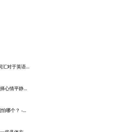
对于英语...
心情平静...
--我怕哪个？ -...