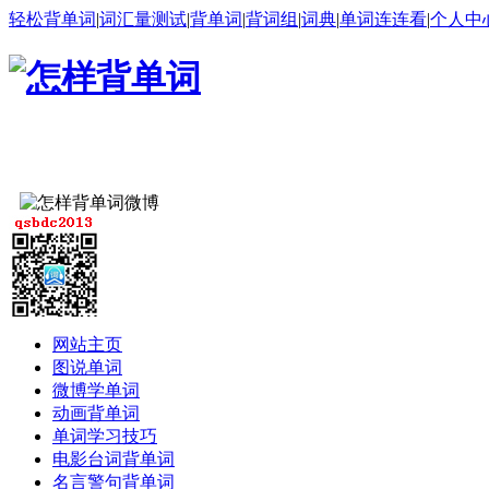
轻松背单词
|
词汇量测试
|
背单词
|
背词组
|
词典
|
单词连连看
|
个人中
网站主页
图说单词
微博学单词
动画背单词
单词学习技巧
电影台词背单词
名言警句背单词