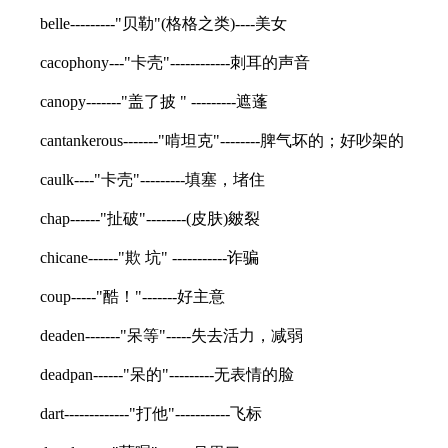
belle---------"贝勒"(格格之类)----美女
cacophony---"卡壳"------------刺耳的声音
canopy-------"盖了披 " ---------遮蓬
cantankerous-------"啃坦克"--------脾气坏的；好吵架的
caulk----"卡壳"---------填塞，堵住
chap------"扯破"--------(皮肤)皴裂
chicane------"欺 坑" -----------诈骗
coup-----"酷！"-------好主意
deaden-------"呆等"-----失去活力，减弱
deadpan------"呆的"---------无表情的脸
dart-------------"打他"-----------飞标