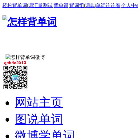
轻松背单词
|
词汇量测试
|
背单词
|
背词组
|
词典
|
单词连连看
|
个人中
网站主页
图说单词
微博学单词