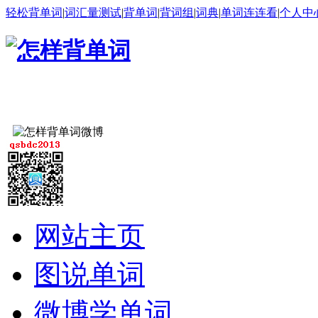
轻松背单词
|
词汇量测试
|
背单词
|
背词组
|
词典
|
单词连连看
|
个人中
网站主页
图说单词
微博学单词