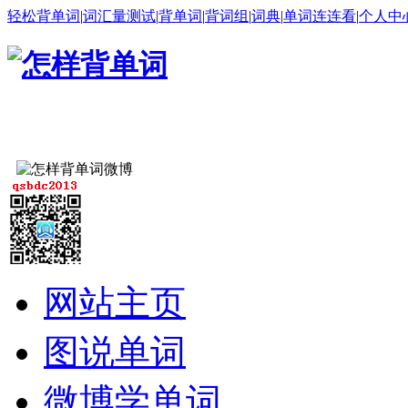
轻松背单词
|
词汇量测试
|
背单词
|
背词组
|
词典
|
单词连连看
|
个人中
网站主页
图说单词
微博学单词