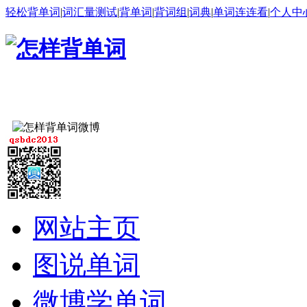
轻松背单词
|
词汇量测试
|
背单词
|
背词组
|
词典
|
单词连连看
|
个人中
网站主页
图说单词
微博学单词