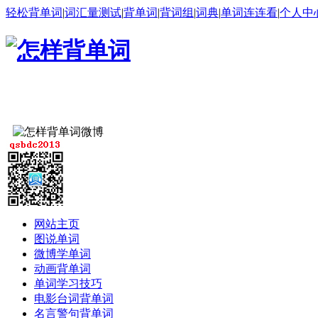
轻松背单词
|
词汇量测试
|
背单词
|
背词组
|
词典
|
单词连连看
|
个人中
网站主页
图说单词
微博学单词
动画背单词
单词学习技巧
电影台词背单词
名言警句背单词