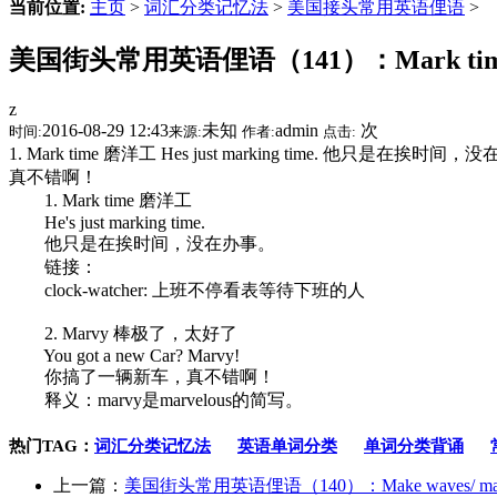
当前位置:
主页
>
词汇分类记忆法
>
美国接头常用英语俚语
>
美国街头常用英语俚语（141）：Mark time
z
2016-08-29 12:43
未知
admin
次
时间:
来源:
作者:
点击:
1. Mark time 磨洋工 Hes just marking time. 他只是在挨
真不错啊！
1. Mark time 磨洋工
He's just marking time.
他只是在挨时间，没在办事。
链接：
clock-watcher: 上班不停看表等待下班的人
2. Marvy 棒极了，太好了
You got a new Car? Marvy!
你搞了一辆新车，真不错啊！
释义：marvy是marvelous的简写。
热门TAG：
词汇分类记忆法
英语单词分类
单词分类背诵
上一篇：
美国街头常用英语俚语（140）：Make waves/ man