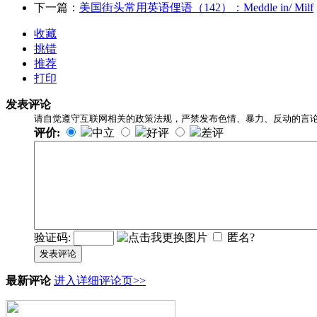
下一篇：
美国街头常用英语俚语（142）：Meddle in/ Milf
收藏
挑错
推荐
打印
发表评论
请自觉遵守互联网相关的政策法规，严禁发布色情、暴力、反动的言
评价:
中立
好评
差评
验证码:
匿名?
发表评论
最新评论
进入详细评论页>>