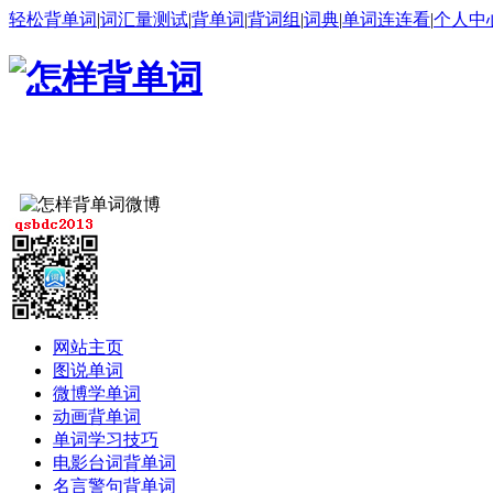
轻松背单词
|
词汇量测试
|
背单词
|
背词组
|
词典
|
单词连连看
|
个人中
网站主页
图说单词
微博学单词
动画背单词
单词学习技巧
电影台词背单词
名言警句背单词