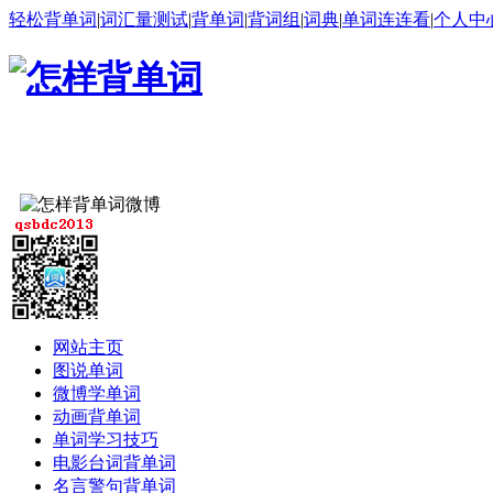
轻松背单词
|
词汇量测试
|
背单词
|
背词组
|
词典
|
单词连连看
|
个人中
网站主页
图说单词
微博学单词
动画背单词
单词学习技巧
电影台词背单词
名言警句背单词