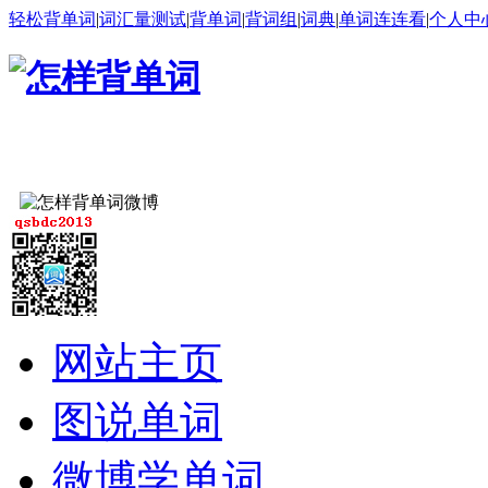
轻松背单词
|
词汇量测试
|
背单词
|
背词组
|
词典
|
单词连连看
|
个人中
网站主页
图说单词
微博学单词