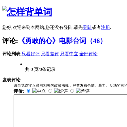
您好,欢迎来到本网站,您还没有登陆,请先
登陆
或者
注册
.
评论:
《勇敢的心》电影台词（46）
评论列表
只看好评
只看差评
只看中立
全部评论
共 0 页/0条记录
发表评论
请自觉遵守互联网相关的政策法规，严禁发布色情、暴力、反动的言
评价:
中立
好评
差评